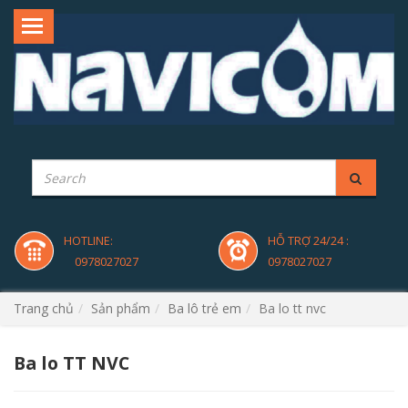
HOTLINE:
HỖ TRỢ 24/24 :
0978027027
0978027027
Trang chủ
Sản phẩm
Ba lô trẻ em
Ba lo tt nvc
Ba lo TT NVC