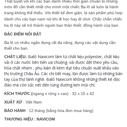
Thật tuyệt vời khi các bạn dành nhiều thời gian chuẩn bị những
món đồ cần thiết nhất cho mình một chiếc Ba lô sẽ luôn là hành
trang không thể thiếu. Với thiết kế đơn giản,
là sản phẩm phù hợp
dành cho các bạn nam nữ khi đi học hay đi chơi. Chắc chắn chiếc
ba lô này sẽ trở thành người bạn thân thiết, đồng hành của bạn.
ĐẶC ĐIỂM NỔI BẬT
Ba lô có nhiều ngăn đựng rất đa năng, đựng các vật dụng cần
thiết cho bạn
.
Balô Navicom làm từ chất liệu polyester, chất liệu
CHẤT LIỆU:
vải ở các nước tiên tiến ưa chuộng. vải được dệt theo yêu cầu,
hóa chất nhộm , phụ kiện đi kèm đạt tiêu chuẩn xuất khẩu vào
thị trường Châu Âu. Các chi tiết may, lộn được làm từ những bàn
tay của thợ lành nghề. Balô Navicom không những thiết kế độc
đáo mà còn sắc nét đến từng đường kim mũi chỉ.
KÍCH THƯỚC (
ngang x rộng x cao) : 32 x 15 x 42
XUẤT XỨ
: Việt Nam
BẢO HÀNH
: 12 tháng (bằng hóa đơn mua hàng).
THƯƠNG HIỆU : NAVICOM